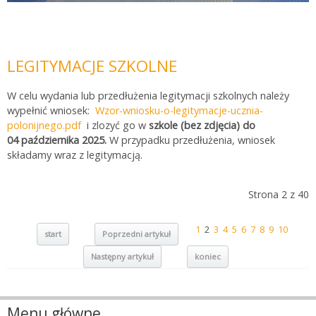
LEGITYMACJE SZKOLNE
W celu wydania lub przedłużenia legitymacji szkolnych należy
wypełnić wniosek:
Wzor-wniosku-o-legitymacje-ucznia-
polonijnego.pdf
i zlozyć go w
szkole (bez zdjęcia) do
04 października 2025.
W przypadku przedłużenia, wniosek
składamy wraz z legitymacją.
Strona 2 z 40
1
2
3
4
5
6
7
8
9
10
start
Poprzedni artykuł
Następny artykuł
koniec
Menu główne