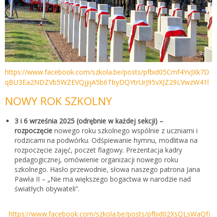
https://www.facebook.com/szkola.be/posts/pfbid05Cmf4YvJXk7D
qBU3Ea2NDZVb5WZEVQjjijA5b6TbyDQYtrUrJ95vXJZ29LVwzW41l
NOWY ROK SZKOLNY
3 i 6 września 2025 (odrębnie w każdej sekcji) –
rozpoczęcie
nowego roku szkolnego wspólnie z uczniami i
rodzicami na podwórku. Odśpiewanie hymnu, modlitwa na
rozpoczęcie zajęć, poczet flagowy. Prezentacja kadry
pedagogicznej, omówienie organizacji nowego roku
szkolnego. Hasło przewodnie, słowa naszego patrona Jana
Pawła II – „Nie ma większego bogactwa w narodzie nad
światłych obywateli”.
https://www.facebook.com/szkola.be/posts/pfbid02XsQLsWaQfj