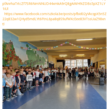
pfAnrhaTrtcZf7SR6NmNNUD44xmkA9rQ8gAiWH9iZDBs5pXZ1LY
1iUl
https://www.facebook.com/szkola.be/posts/pfbid02yVkcqpX5n5Z
22q832w1QHyd5mdLYt6FtnL6pa8q8S9ufWXcEee83VTssUaZ98xn
tl