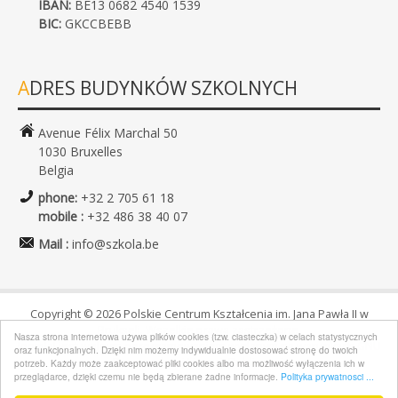
IBAN:
BE13 0682 4540 1539
BIC:
GKCCBEBB
ADRES BUDYNKÓW SZKOLNYCH
Avenue Félix Marchal 50
1030 Bruxelles
Belgia
phone:
+32 2 705 61 18
mobile :
+32 486 38 40 07
Mail :
info@szkola.be
Copyright © 2026 Polskie Centrum Kształcenia im. Jana Pawła II w
Brukseli. Wszelkie prawa zastrzeżone.
Nasza strona internetowa używa plików cookies (tzw. ciasteczka) w celach statystycznych
Joomla!
jest wolnym oprogramowaniem wydanym na warunkach
GNU
oraz funkcjonalnych. Dzięki nim możemy indywidualnie dostosować stronę do twoich
Powszechnej Licencji Publicznej.
potrzeb. Każdy może zaakceptować pliki cookies albo ma możliwość wyłączenia ich w
przeglądarce, dzięki czemu nie będą zbierane żadne informacje.
Polityka prywatnosci ...