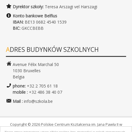
Dyrektor szkoły:
Teresa Arszagi vel Harszagi
Konto bankowe Belfius
IBAN:
BE13 0682 4540 1539
BIC:
GKCCBEBB
ADRES BUDYNKÓW SZKOLNYCH
Avenue Félix Marchal 50
1030 Bruxelles
Belgia
phone:
+32 2 705 61 18
mobile :
+32 486 38 40 07
Mail :
info@szkola.be
Copyright © 2026 Polskie Centrum Kształcenia im. Jana Pawła II w
Brukseli. Wszelkie prawa zastrzeżone.
Nasza strona internetowa używa plików cookies (tzw. ciasteczka) w celach statystycznych