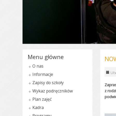
Menu główne
NOW
O nas
Ut
Informacje
Zapisy do szkoły
Zapras
Wykaz podręczników
z rodz
podwie
Plan zajęć
Kadra
Programy