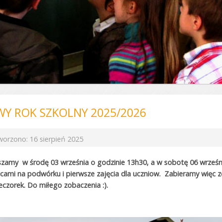
Y ROK SZKOLNY 2025/2026
worzono: 16 sierpień 2025
zamy w środę 03 września o godzinie 13h30, a
w sobotę 06 wrześn
icami na podwórku i pierwsze zajęcia dla uczniow. Zabieramy więc z
czorek. Do miłego zobaczenia :).