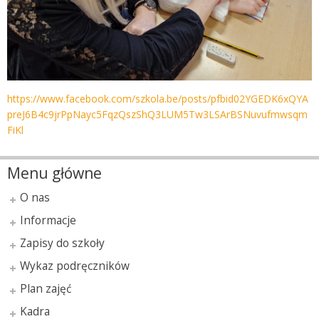
https://www.facebook.com/szkola.be/posts/pfbid02YGEDK6xQYA
preJ6B4c9jrPpNayc5FqzQszShQ3LUM5Tw3LSArBSNuvufmwsqm
FiKl
Menu główne
O nas
Informacje
Zapisy do szkoły
Wykaz podręczników
Plan zajęć
Kadra