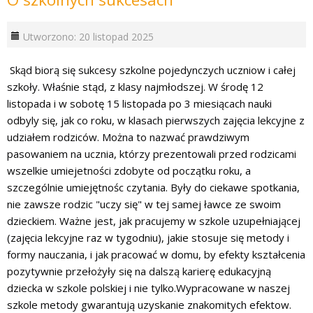
Utworzono: 20 listopad 2025
Skąd biorą się sukcesy szkolne pojedynczych uczniow i całej
szkoły. Właśnie stąd, z klasy najmłodszej. W środę 12
listopada i w sobotę 15 listopada po 3 miesiącach nauki
odbyly się, jak co roku, w klasach pierwszych zajęcia lekcyjne z
udziałem rodziców. Można to nazwać prawdziwym
pasowaniem na ucznia, którzy prezentowali przed rodzicami
wszelkie umiejetności zdobyte od początku roku, a
szczególnie umiejętnośc czytania. Były do ciekawe spotkania,
nie zawsze rodzic "uczy się" w tej samej ławce ze swoim
dzieckiem.
Ważne jest, jak pracujemy w szkole uzupełniającej
(zajęcia lekcyjne raz w tygodniu), jakie stosuje się metody i
formy nauczania, i jak pracować w domu, by efekty kształcenia
pozytywnie przełożyły się na dalszą karierę edukacyjną
dziecka w szkole polskiej i nie tylko.W
ypracowane w naszej
szkole metody gwarantują uzyskanie znakomitych efektow.