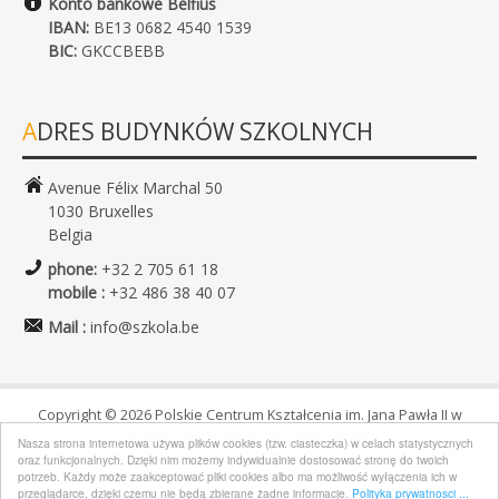
Konto bankowe Belfius
IBAN:
BE13 0682 4540 1539
BIC:
GKCCBEBB
ADRES BUDYNKÓW SZKOLNYCH
Avenue Félix Marchal 50
1030 Bruxelles
Belgia
phone:
+32 2 705 61 18
mobile :
+32 486 38 40 07
Mail :
info@szkola.be
Copyright © 2026 Polskie Centrum Kształcenia im. Jana Pawła II w
Brukseli. Wszelkie prawa zastrzeżone.
Nasza strona internetowa używa plików cookies (tzw. ciasteczka) w celach statystycznych
Joomla!
jest wolnym oprogramowaniem wydanym na warunkach
GNU
oraz funkcjonalnych. Dzięki nim możemy indywidualnie dostosować stronę do twoich
Powszechnej Licencji Publicznej.
potrzeb. Każdy może zaakceptować pliki cookies albo ma możliwość wyłączenia ich w
przeglądarce, dzięki czemu nie będą zbierane żadne informacje.
Polityka prywatnosci ...