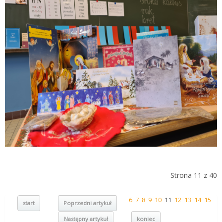
Strona 11 z 40
6
7
8
9
10
11
12
13
14
15
start
Poprzedni artykuł
Następny artykuł
koniec