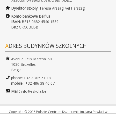
Association sans but lucratif (ASBL)
Dyrektor szkoły:
Teresa Arszagi vel Harszagi
Konto bankowe Belfius
IBAN:
BE13 0682 4540 1539
BIC:
GKCCBEBB
ADRES BUDYNKÓW SZKOLNYCH
Avenue Félix Marchal 50
1030 Bruxelles
Belgia
phone:
+32 2 705 61 18
mobile :
+32 486 38 40 07
Mail :
info@szkola.be
Copyright © 2026 Polskie Centrum Kształcenia im. Jana Pawła II w