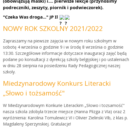
(obowiązują maski) i.... pierwsze lekcje (przynosimy 
podreczniki, zeszyty, piornik i podwieczorek). 
"Czeka Was droga..." JP Il 
NOWY ROK SZKOLNY 2021/2022
Zapraszamy na piewsze zajęcia w nowym roku szkolnym w
sobotę 4 września o godzinie 9 i w środę 8 września o godzinie
13:30. Szczegółowe informacje dotyczace inauguracji zajęć będą
podane po konsultacji z dyrekcją szkoly belgijskiej i po ustaleniach
w dniu 28 sierpnia na posiedzeniu Rady Pedagogicznej naszej
szkoly.
Miedzynarodowy Konkurs Literacki
„Słowo i tożsamość"
W Miedzynarodowym Konkurie Literackim „Słowo i tozsamość"
nasza szkola zdobyla trzecie miejsce (Hanna Plizga z VIa) oraz 2
wyróżnienia: Karolina Tomulewicz VI i Olivier Zielinski VIb, z klas p.
Magdaleny Sperzynskiej. Gratulacje!