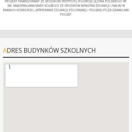
PROJEKT FINANSOWANY ZE ŚRODKÓW INSTYTUTU ROZWOJU JĘZYKA POLSKIEGO IM.
ŚW. MAKSYMILIANA MARII KOLBEGO ZE ŚRODKÓW MINISTRA EDUKACJI I NAUKI W
RAMACH KONKURSU „WSPIERANIE EDUKACJI POLONIJNEJ I POLSKIEJ POZA GRANICAMI
POLSKI”.
ADRES BUDYNKÓW SZKOLNYCH