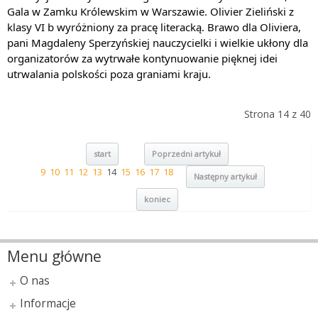
Gala w Zamku Królewskim w Warszawie. Olivier Zieliński z 
klasy VI b wyróżniony za pracę literacką. Brawo dla Oliviera, 
pani Magdaleny Sperzyńskiej nauczycielki i wielkie ukłony dla 
organizatorów za wytrwałe kontynuowanie pięknej idei 
utrwalania polskości poza graniami kraju.
Strona 14 z 40
start
Poprzedni artykuł
9
10
11
12
13
14
15
16
17
18
Następny artykuł
koniec
Menu główne
O nas
Informacje